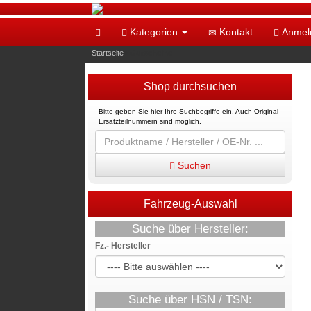
Kategorien
Kontakt
Anmel
Startseite
»
Gutscheine
Shop durchsuchen
Bitte geben Sie hier Ihre Suchbegriffe ein. Auch Original-
Ersatzteilnummern sind möglich.
Suchen
Fahrzeug-Auswahl
Suche über Hersteller:
Fz.- Hersteller
Suche über HSN / TSN: