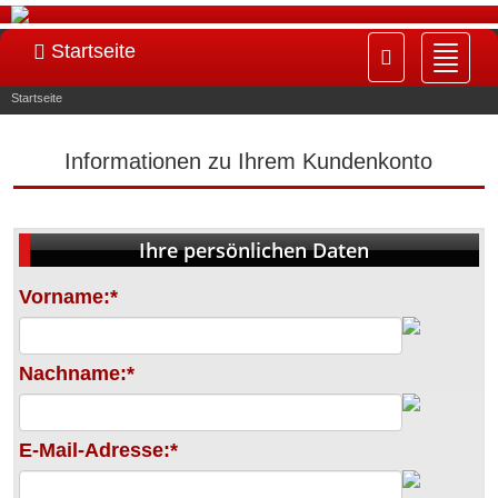
Startseite
Navig
ein-/
Startseite
»
Konto erstellen
Informationen zu Ihrem Kundenkonto
Ihre persönlichen Daten
Vorname:*
Nachname:*
E-Mail-Adresse:*