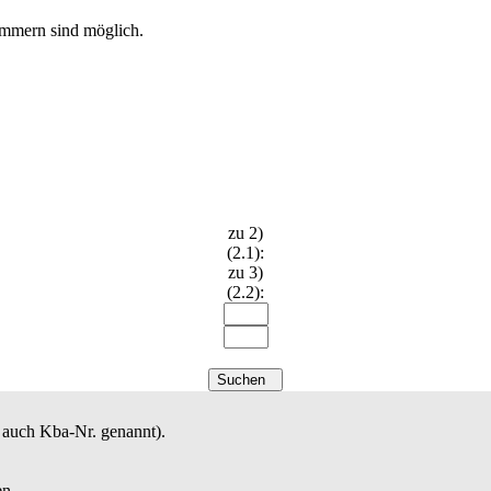
nummern sind möglich.
zu 2)
(2.1):
zu 3)
(2.2):
Suchen
auch Kba-Nr. genannt).
en.