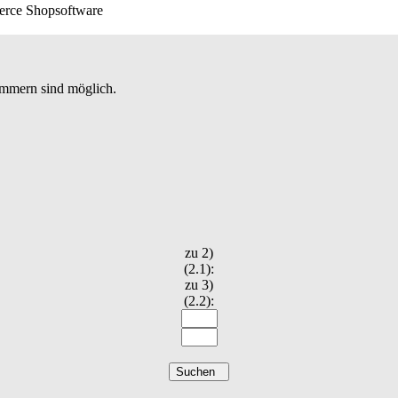
erce Shopsoftware
nummern sind möglich.
zu 2)
(2.1):
zu 3)
(2.2):
Suchen