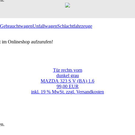
Gebrauchtwagen
Unfallwagen
Schlachtfahrzeuge
t im Onlineshop aufzurufen!
Tür rechts vorn
dunkel grau
MAZDA 323 S V (BA) 1.6
99,00 EUR
inkl. 19 % MwSt. zzgl.
Versandkosten
en.