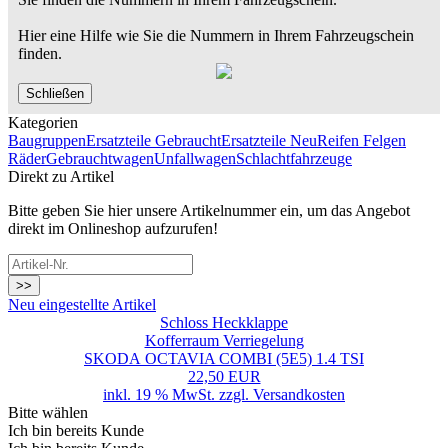
Hier eine Hilfe wie Sie die Nummern in Ihrem Fahrzeugschein
finden.
Schließen
Kategorien
Baugruppen
Ersatzteile Gebraucht
Ersatzteile Neu
Reifen Felgen
Räder
Gebrauchtwagen
Unfallwagen
Schlachtfahrzeuge
Direkt zu Artikel
Bitte geben Sie hier unsere Artikelnummer ein, um das Angebot
direkt im Onlineshop aufzurufen!
>>
Neu eingestellte Artikel
Schloss Heckklappe
Kofferraum Verriegelung
SKODA OCTAVIA COMBI (5E5) 1.4 TSI
22,50 EUR
inkl. 19 % MwSt. zzgl.
Versandkosten
Bitte wählen
Ich bin bereits Kunde