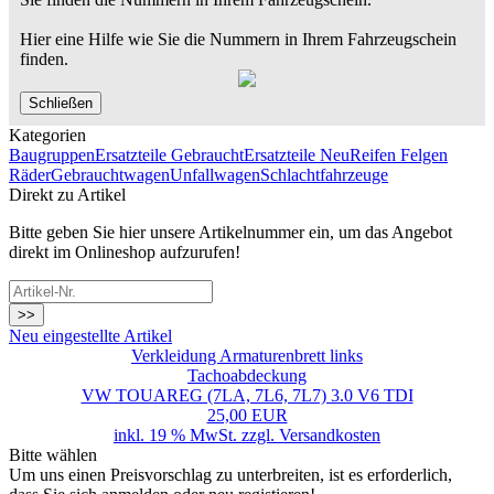
Hier eine Hilfe wie Sie die Nummern in Ihrem Fahrzeugschein
finden.
Schließen
Kategorien
Baugruppen
Ersatzteile Gebraucht
Ersatzteile Neu
Reifen Felgen
Räder
Gebrauchtwagen
Unfallwagen
Schlachtfahrzeuge
Direkt zu Artikel
Bitte geben Sie hier unsere Artikelnummer ein, um das Angebot
direkt im Onlineshop aufzurufen!
>>
Neu eingestellte Artikel
Verkleidung Armaturenbrett links
Tachoabdeckung
VW TOUAREG (7LA, 7L6, 7L7) 3.0 V6 TDI
25,00 EUR
inkl. 19 % MwSt. zzgl.
Versandkosten
Bitte wählen
Um uns einen Preisvorschlag zu unterbreiten, ist es erforderlich,