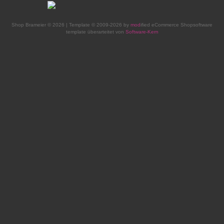
Shop Brameier © 2026 | Template © 2009-2026 by
mod
ified eCommerce Shopsoftware
template überarteitet von
Software-Kern