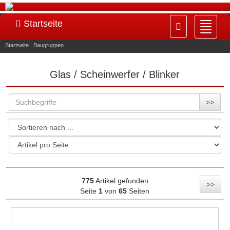
Startseite
Navig
ein-/
Startseite
»
Baugruppen
»
Glas / Scheinwerfer / Blinker
Glas / Scheinwerfer / Blinker
>>
775
Artikel gefunden
>>
Seite
1
von
65
Seiten