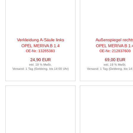
Verkleidung A-Säule links
Außenspiegel recht
OPEL MERIVA B 1.4
OPEL MERIVA B 1.
OE-Nr.: 13265383
OE-Nr.: 212837600
24,90 EUR
69,00 EUR
inkl. 19 % MwSt.
inkl. 19 % MwSt.
Versand: 1 Tag (Geldeing. bis 14:00 Uhr)
Versand: 1 Tag (Geldeing. bis 14