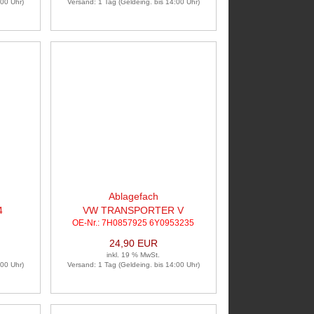
:00 Uhr)
Versand: 1 Tag (Geldeing. bis 14:00 Uhr)
Ablagefach
4
VW TRANSPORTER V
OE-Nr.: 7H0857925 6Y0953235
PRITSCHE/FAHRGESTELL (7JD,
24,90 EUR
inkl. 19 % MwSt.
:00 Uhr)
Versand: 1 Tag (Geldeing. bis 14:00 Uhr)