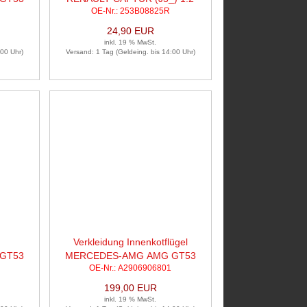
OE-Nr.: 253B08825R
TCE 120
24,90 EUR
inkl. 19 % MwSt.
:00 Uhr)
Versand: 1 Tag (Geldeing. bis 14:00 Uhr)
Verkleidung Innenkotflügel
GT53
MERCEDES-AMG AMG GT53
OE-Nr.: A2906906801
4MATIC
199,00 EUR
inkl. 19 % MwSt.