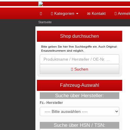
Kategorien
Kontakt
Anmel
Startseite
»
Neue Artikel
Shop durchsuchen
Bitte geben Sie hier Ihre Suchbegriffe ein. Auch Original-
Ersatzteilnummern sind möglich.
Suchen
Fahrzeug-Auswahl
Suche über Hersteller:
Fz.- Hersteller
Suche über HSN / TSN: