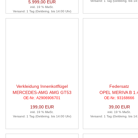
Versand: 1 Tag (Geldeing. bis 14
5.999,00 EUR
inkl. 19 % MwSt.
Versand: 1 Tag (Geldeing. bis 14:00 Uhr)
Verkleidung Innenkotflügel
Federsatz
MERCEDES-AMG AMG GT53
OPEL MERIVA B 1.
OE-Nr.: A2906906701
OE-Nr.: 93168666
4MATIC
199,00 EUR
39,00 EUR
inkl. 19 % MwSt.
inkl. 19 % MwSt.
Versand: 1 Tag (Geldeing. bis 14:00 Uhr)
Versand: 1 Tag (Geldeing. bis 14