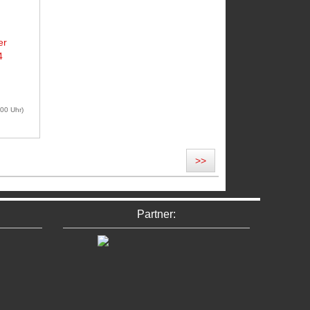
er
4
:00 Uhr)
>>
n
Partner: