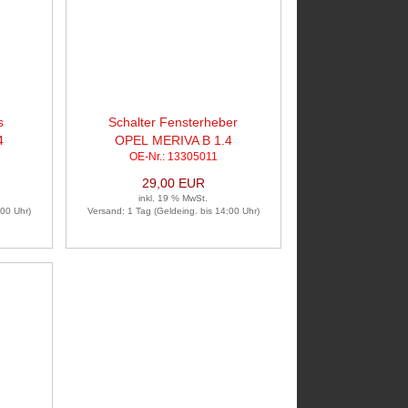
s
Schalter Fensterheber
4
OPEL MERIVA B 1.4
OE-Nr.: 13305011
29,00 EUR
inkl. 19 % MwSt.
:00 Uhr)
Versand: 1 Tag (Geldeing. bis 14:00 Uhr)