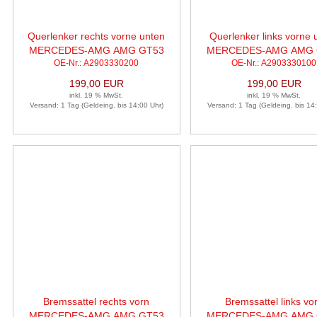
Querlenker rechts vorne unten
Querlenker links vorne 
MERCEDES-AMG AMG GT53
MERCEDES-AMG AMG 
OE-Nr.: A2903330200
OE-Nr.: A2903330100
4MATIC
4MATIC
199,00 EUR
199,00 EUR
inkl. 19 % MwSt.
inkl. 19 % MwSt.
Versand: 1 Tag (Geldeing. bis 14:00 Uhr)
Versand: 1 Tag (Geldeing. bis 14
Bremssattel rechts vorn
Bremssattel links vo
MERCEDES-AMG AMG GT53
MERCEDES-AMG AMG 