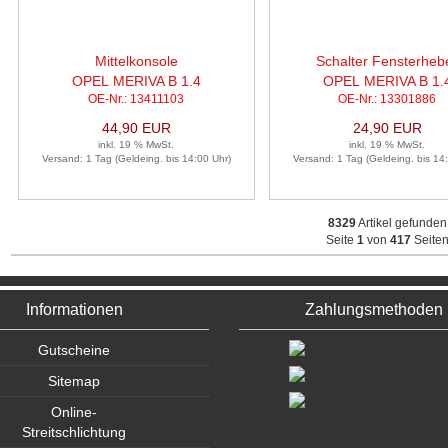
Mittelkonsole
Schalter Fensterheb
OPEL MERIVA B 1.4
OPEL MERIVA B 1.
OE-Nr.: 13411103
OE-Nr.: 13301886
44,90 EUR
24,90 EUR
inkl. 19 % MwSt.
inkl. 19 % MwSt.
Versand: 1 Tag (Geldeing. bis 14:00 Uhr)
Versand: 1 Tag (Geldeing. bis 14
8329
Artikel gefunden
Seite
1
von
417
Seite
Informationen
Zahlungsmethoden
Gutscheine
Sitemap
Online-
Streitschlichtung