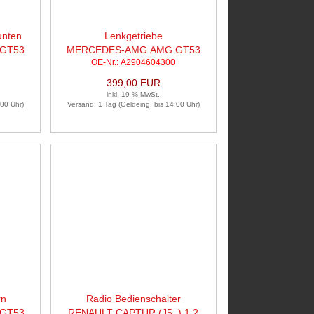
unten
Lenkgetriebe
GT53
MERCEDES-AMG AMG GT53
OE-Nr.: A2904604300
4MATIC
399,00 EUR
inkl. 19 % MwSt.
:00 Uhr)
Versand: 1 Tag (Geldeing. bis 14:00 Uhr)
rn
Radio Bedienschalter
GT53
RENAULT CAPTUR (J5_) 1.2