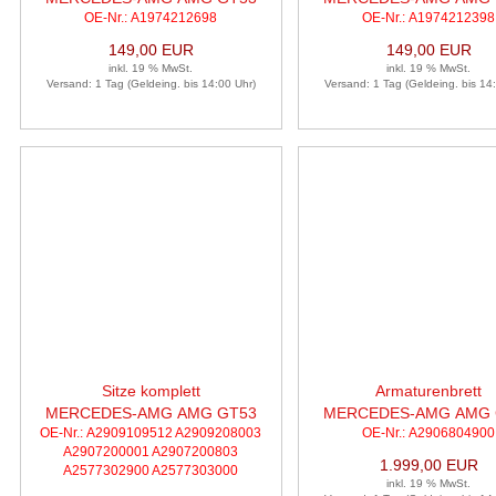
OE-Nr.: A1974212698
OE-Nr.: A1974212398
4MATIC
4MATIC
149,00 EUR
149,00 EUR
inkl. 19 % MwSt.
inkl. 19 % MwSt.
Versand: 1 Tag (Geldeing. bis 14:00 Uhr)
Versand: 1 Tag (Geldeing. bis 14
Sitze komplett
Armaturenbrett
MERCEDES-AMG AMG GT53
MERCEDES-AMG AMG 
OE-Nr.: A2909109512 A2909208003
OE-Nr.: A2906804900
4MATIC
4MATIC
A2907200001 A2907200803
1.999,00 EUR
A2577302900 A2577303000
inkl. 19 % MwSt.