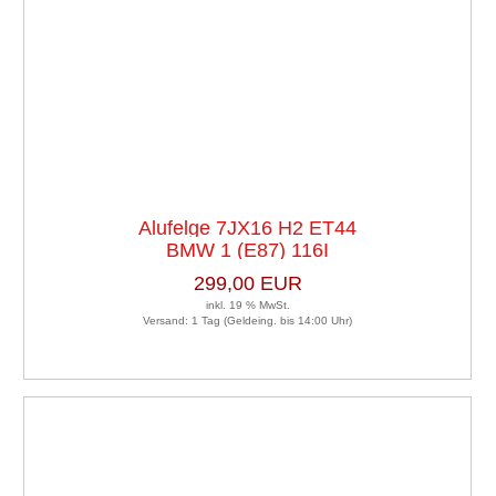
Alufelge 7JX16 H2 ET44
BMW 1 (E87) 116I
LK5X01 Satz (je 4 Stück)
299,00 EUR
inkl. 19 % MwSt.
Versand: 1 Tag (Geldeing. bis 14:00 Uhr)