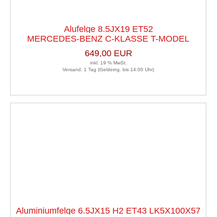
Alufelge 8.5JX19 ET52
MERCEDES-BENZ C-KLASSE T-MODEL
LK5X1121 Satz (je 4 Stück)
(S205) C 200
649,00 EUR
inkl. 19 % MwSt.
Versand: 1 Tag (Geldeing. bis 14:00 Uhr)
Aluminiumfelge 6.5JX15 H2 ET43 LK5X100X57