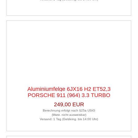
Aluminiumfelge 6JX16 H2 ET52,3
PORSCHE 911 (964) 3.3 TURBO
LK5X130X71,61 Satz (je 2 Stück)
249,00 EUR
Berechnung erfolgt nach §25a UStG
(Mwst. nicht ausweisbar)
Versand: 1 Tag (Geldeing. bis 14:00 Uhr)