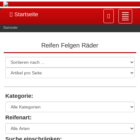
Startseite
Navig
ein-/
Startseite
»
Reifen Felgen Räder
Reifen Felgen Räder
Kategorie:
Reifenart:
Suche einschränken: