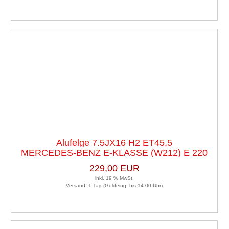
Alufelge 7.5JX16 H2 ET45,5
MERCEDES-BENZ E-KLASSE (W212) E 220
LK5X1121 Satz (je 4 Stück)
CDI
229,00 EUR
inkl. 19 % MwSt.
Versand: 1 Tag (Geldeing. bis 14:00 Uhr)