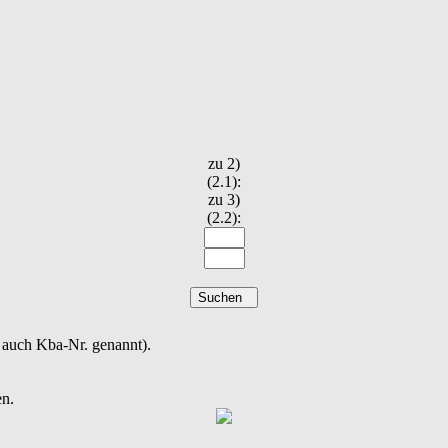
zu 2)
(2.1):
zu 3)
(2.2):
Suchen
auch Kba-Nr. genannt).
en.