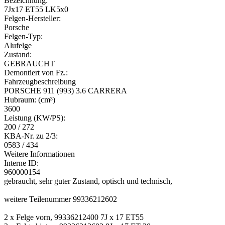
Bezeichnung:
7Jx17 ET55 LK5x0
Felgen-Hersteller:
Porsche
Felgen-Typ:
Alufelge
Zustand:
GEBRAUCHT
Demontiert von Fz.:
Fahrzeugbeschreibung
PORSCHE 911 (993) 3.6 CARRERA
Hubraum: (cm³)
3600
Leistung (KW/PS):
200 / 272
KBA-Nr. zu 2/3:
0583 / 434
Weitere Informationen
Interne ID:
960000154
gebraucht, sehr guter Zustand, optisch und technisch,
weitere Teilenummer 99336212602
2 x Felge vorn, 99336212400 7J x 17 ET55