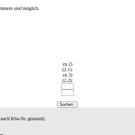
nummern sind möglich.
zu 2)
(2.1):
zu 3)
(2.2):
Suchen
auch Kba-Nr. genannt).
en.