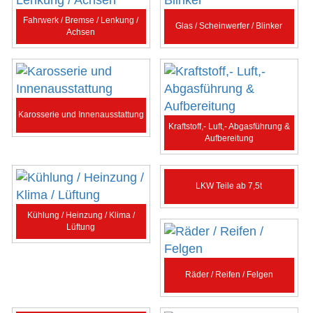
Fahrwerk / Bremse / Lenkung /
Glas / Scheinwerfer / Blinker
Achsen
Karosserie und Innenausstattung
Kraftstoff,- Luft,- Abgasführung &
Aufbereitung
LKW Teile ab 7,5t
Kühlung / Heinzung / Klima /
Lüftung
Räder / Reifen / Felgen