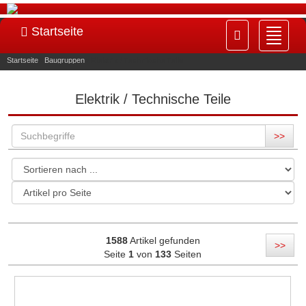
Startseite
Navig
ein-/
Startseite
»
Baugruppen
»
Elektrik / Technische Teile
Elektrik / Technische Teile
>>
1588
Artikel gefunden
>>
Seite
1
von
133
Seiten