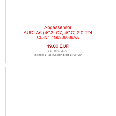
Abgassensor
AUDI A6 (4G2, C7, 4GC) 2.0 TDI
OE-Nr.: 4G0906088AA
RECHTSLENKER L
49,00 EUR
inkl. 19 % MwSt.
Versand: 1 Tag (Geldeing. bis 14:00 Uhr)