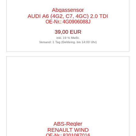
Abgassensor
AUDI A6 (4G2, C7, 4GC) 2.0 TDI
OE-Nr.: 4G0906088J
RECHTSLENKER L
39,00 EUR
inkl. 19 % MwSt.
Versand: 1 Tag (Geldeing. bis 14:00 Uhr)
ABS-Regler
RENAULT WIND
OE-Nr.: 8201087016