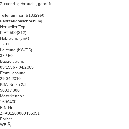
Zustand: gebraucht, geprüft
Teilenummer: 51832950
Fahrzeugbeschreibung
Hersteller/Typ:
FIAT 500(312)
Hubraum: (cm³)
1299
Leistung (KW/PS)
37 / 50
Bauzeitraum:
03/1996 - 04/2003
Erstzulassung:
29.04.2010
KBA-Nr. zu 2/3:
5003 / 300
Motorkennb.:
169A400
FIN-Nr.:
ZFA31200000435091
Farbe:
WEIÃ¡