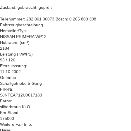
Zustand: gebraucht, geprüft
Teilenummer: 282 061 00073 Bosch: 0 265 800 308
Fahrzeugbeschreibung
Hersteller/Typ:
NISSAN PRIMERA WP12
Hubraum: (cm³)
2184
Leistung (KW/PS)
93 / 126
Erstzulassung:
11.10.2002
Getriebe:
Schaltgetriebe 5-Gang
FIN-Nr.:
SJNTEAP12U0017183
Farbe:
silberbraun KLO
Km-Stand:
175000
Weitere Fz.- Info:
Diesel