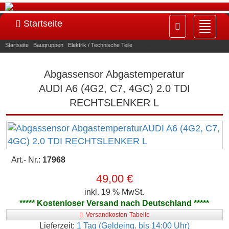
Startseite
Navig
ein-/
Startseite
»
Baugruppen
»
Elektrik / Technische Teile
»
17968
Abgassensor Abgastemperatur
AUDI A6 (4G2, C7, 4GC) 2.0 TDI
RECHTSLENKER L
Art.- Nr.:
17968
49,00 €
inkl. 19 % MwSt.
***** Kostenloser Versand nach Deutschland *****
Versandkosten-Tabelle
Lieferzeit:
1 Tag (Geldeing. bis 14:00 Uhr)