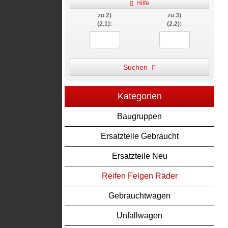
Hilfe
zu 2)
zu 3)
(2.1):
(2.2):
Suchen
Kategorien
Baugruppen
Ersatzteile Gebraucht
Ersatzteile Neu
Reifen Felgen Räder
Gebrauchtwagen
Unfallwagen