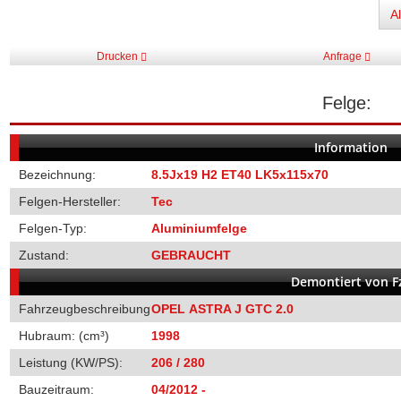
A
Drucken
Anfrage
Felge:
Information
Bezeichnung:
8.5Jx19 H2 ET40 LK5x115x70
Felgen-Hersteller:
Tec
Felgen-Typ:
Aluminiumfelge
Zustand:
GEBRAUCHT
Demontiert von Fz
Fahrzeugbeschreibung
OPEL ASTRA J GTC 2.0
Hubraum: (cm³)
1998
Leistung (KW/PS):
206 / 280
Bauzeitraum:
04/2012 -