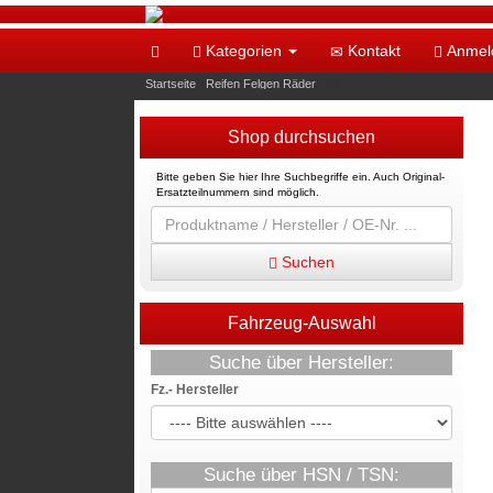
Kategorien
Kontakt
Anmel
Startseite
»
Reifen Felgen Räder
»
960000175
Shop durchsuchen
Bitte geben Sie hier Ihre Suchbegriffe ein. Auch Original-
Ersatzteilnummern sind möglich.
Suchen
Fahrzeug-Auswahl
Suche über Hersteller:
Fz.- Hersteller
Suche über HSN / TSN: