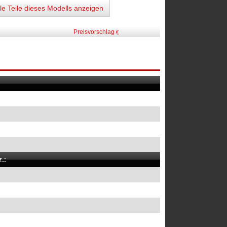
lle Teile dieses Modells anzeigen
Preisvorschlag
.: