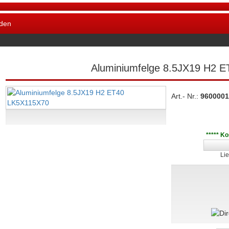
den
Aluminiumfelge 8.5JX19 H2 
Art.- Nr.:
9600001
***** K
Lie