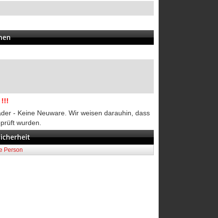
onen
!!!
räder - Keine Neuware. Wir weisen darauhin, dass
eprüft wurden.
icherheit
he Person