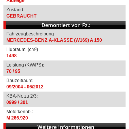
Alufelge
Zustand:
GEBRAUCHT
Demontiert von Fz.:
Fahrzeugbeschreibung
MERCEDES-BENZ A-KLASSE (W169) A 150
Hubraum: (cm³)
1498
Leistung (KW/PS):
70 / 95
Bauzeitraum:
09/2004 - 06/2012
KBA-Nr. zu 2/3:
0999 / 301
Motorkennb.:
M 266.920
Weitere Informationen