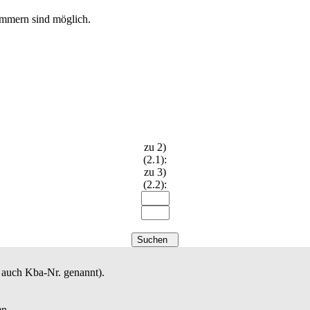
nummern sind möglich.
zu 2)
(2.1):
zu 3)
(2.2):
Suchen
auch Kba-Nr. genannt).
en.