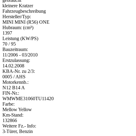
gebraucht
kleinere Kratzer
Fahrzeugbeschreibung
Hersteller/Typ:
MINI MINI (R56) ONE
Hubraum: (cm³)
1397
Leistung (KW/PS)
70 / 95
Bauzeitraum:
11/2006 - 03/2010
Erstzulassung:
14.02.2008
KBA-Nr. zu 2/3:
0005 / AHS
Motorkennb.:
N12 B14 A
FIN-Nr.:
WMWME31060TU11420
Farbe:
Mellow Yellow
Km-Stand:
132866
Weitere Fz.- Info:
3-Türer, Benzin