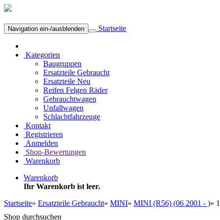
Startseite
Navigation ein-/ausblenden
Kategorien
Baugruppen
Ersatzteile Gebraucht
Ersatzteile Neu
Reifen Felgen Räder
Gebrauchtwagen
Unfallwagen
Schlachtfahrzeuge
Kontakt
Registrieren
Anmelden
Shop-Bewertungen
Warenkorb
Warenkorb
Ihr Warenkorb ist leer.
Startseite
»
Ersatzteile Gebraucht
»
MINI
»
MINI (R56) (06 2001 - )
»
1
Shop durchsuchen