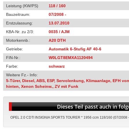
Leistung (KW/PS)
118 / 160
Bauzeitraum:
07/2008 -
Erstzulassung:
13.07.2010
KBA-Nr. zu 2/3:
0035 / AJM
Motorkennb.:
A20 DTH
Getriebe:
Automatik 6-Stufig AF 40-6
FIN-Nr.:
W0LGT8EMXA1120494
Farbe:
schwarz
Weitere Fz.- Info:
5-Türer, Diesel, ABS, ESP, Servolenkung, Klimaanlage, EFH vor
hinten, Xenon Scheinw., ZV mit Funk
Dieses Teil passt auch in fo
OPEL 2.0 CDTI INSIGNIA SPORTS TOURER * 1956 ccm 118/160 (07/2008 -