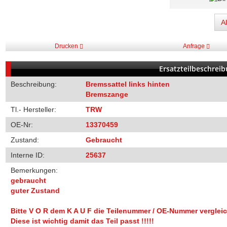
A
Drucken
Anfrage
Ersatzteilbeschrei
Beschreibung:
Bremssattel links hinten
Bremszange
Tl.- Hersteller:
TRW
OE-Nr:
13370459
Zustand:
Gebraucht
Interne ID:
25637
Bemerkungen:
gebraucht
guter Zustand
Bitte V O R dem K A U F die Teilenummer / OE-Nummer verglei
Diese ist wichtig damit das Teil passt !!!!!