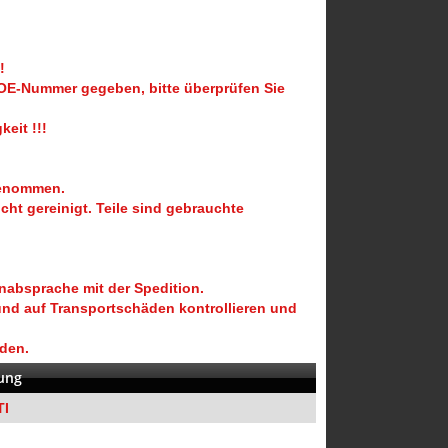
!
 OE-Nummer gegeben, bitte überprüfen Sie
eit !!!
genommen.
icht gereinigt. Teile sind gebrauchte
nabsprache mit der Spedition.
und auf Transportschäden kontrollieren und
rden.
ung
TI