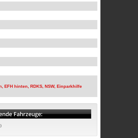
n, EFH hinten, RDKS, NSW, Einparkhilfe
lgende Fahrzeuge:
)