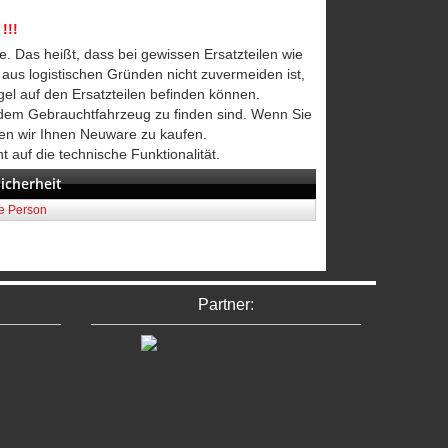
!!!
e. Das heißt, dass bei gewissen Ersatzteilen wie
, aus logistischen Gründen nicht zuvermeiden ist,
gel auf den Ersatzteilen befinden können.
edem Gebrauchtfahrzeug zu finden sind. Wenn Sie
len wir Ihnen Neuware zu kaufen.
t auf die technische Funktionalität.
icherheit
he Person
Partner: