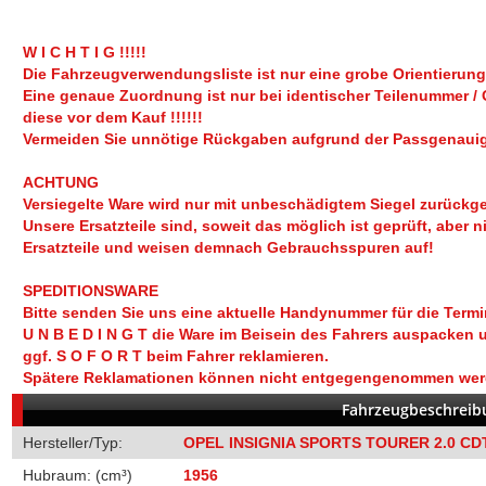
W I C H T I G !!!!!
Die Fahrzeugverwendungsliste ist nur eine grobe Orientierung
Eine genaue Zuordnung ist nur bei identischer Teilenummer /
diese vor dem Kauf !!!!!!
Vermeiden Sie unnötige Rückgaben aufgrund der Passgenauigk
ACHTUNG
Versiegelte Ware wird nur mit unbeschädigtem Siegel zurück
Unsere Ersatzteile sind, soweit das möglich ist geprüft, aber n
Ersatzteile und weisen demnach Gebrauchsspuren auf!
SPEDITIONSWARE
Bitte senden Sie uns eine aktuelle Handynummer für die Termi
U N B E D I N G T die Ware im Beisein des Fahrers auspacken 
ggf. S O F O R T beim Fahrer reklamieren.
Spätere Reklamationen können nicht entgegengenommen we
Fahrzeugbeschreib
Hersteller/Typ:
OPEL INSIGNIA SPORTS TOURER 2.0 CD
Hubraum: (cm³)
1956