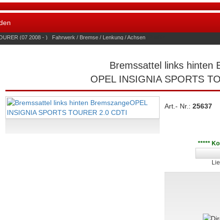
den
URER (07 2008 - )
»
Fahrwerk / Bremse / Lenkung / Achsen
»
25637
Bremssattel links hinte
OPEL INSIGNIA SPORTS TO
Art.- Nr.:
25637
***** K
Lie