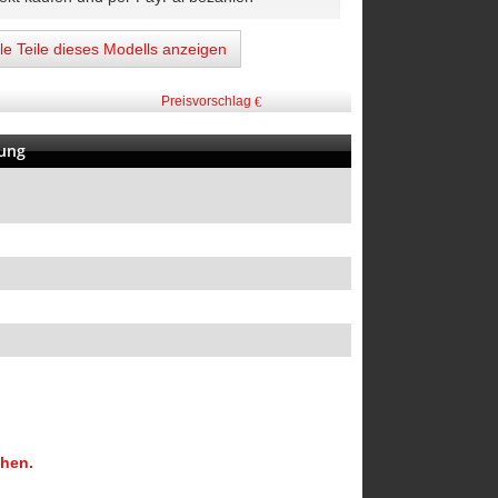
lle Teile dieses Modells anzeigen
Preisvorschlag
bung
chen.