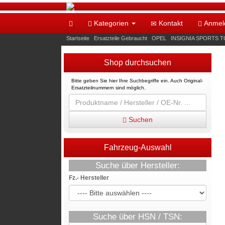
Kategorien
Kontakt
Anmel
Startseite
»
Ersatzteile Gebraucht
»
OPEL
»
INSIGNIA SPORTS TO
Shop durchsuchen
Bitte geben Sie hier Ihre Suchbegriffe ein. Auch Original-
Ersatzteilnummern sind möglich.
Suchen
Fahrzeug-Auswahl
Suche über Hersteller:
Fz.- Hersteller
Suche über HSN / TSN: