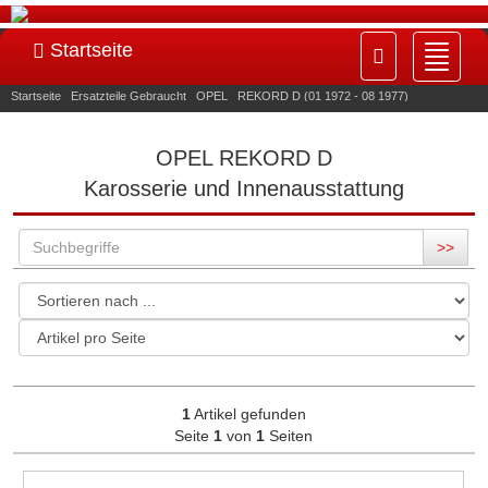
Startseite
Navig
ein-/
Startseite
»
Ersatzteile Gebraucht
»
OPEL
»
REKORD D (01 1972 - 08 1977)
»
Karosserie und Innenausstattung
OPEL REKORD D
Karosserie und Innenausstattung
>>
1
Artikel gefunden
Seite
1
von
1
Seiten