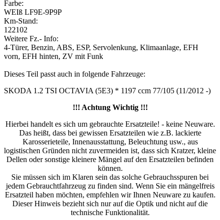
Farbe:
WEIß LF9E-9P9P
Km-Stand:
122102
Weitere Fz.- Info:
4-Türer, Benzin, ABS, ESP, Servolenkung, Klimaanlage, EFH
vorn, EFH hinten, ZV mit Funk
Dieses Teil passt auch in folgende Fahrzeuge:
SKODA 1.2 TSI OCTAVIA (5E3) * 1197 ccm 77/105 (11/2012 -)
!!! Achtung Wichtig !!!
Hierbei handelt es sich um gebrauchte Ersatzteile! - keine Neuware.
Das heißt, dass bei gewissen Ersatzteilen wie z.B. lackierte
Karosserieteile, Innenausstattung, Beleuchtung usw., aus
logistischen Gründen nicht zuvermeiden ist, dass sich Kratzer, kleine
Dellen oder sonstige kleinere Mängel auf den Ersatzteilen befinden
können.
Sie müssen sich im Klaren sein das solche Gebrauchsspuren bei
jedem Gebrauchtfahrzeug zu finden sind. Wenn Sie ein mängelfreis
Ersatzteil haben möchten, empfehlen wir Ihnen Neuware zu kaufen.
Dieser Hinweis bezieht sich nur auf die Optik und nicht auf die
technische Funktionalität.