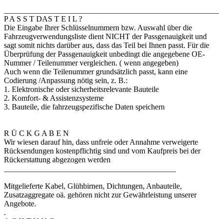
_______________________________________________________
P A S S T DAS T E I L ?
Die Eingabe Ihrer Schlüsselnummern bzw. Auswahl über die
Fahrzeugverwendungsliste dient NICHT der Passgenauigkeit und
sagt somit nichts darüber aus, dass das Teil bei Ihnen passt. Für die
Überprüfung der Passgenauigkeit unbedingt die angegebene OE-
Nummer / Teilenummer vergleichen. ( wenn angegeben)
Auch wenn die Teilenummer grundsätzlich passt, kann eine
Codierung /Anpassung nötig sein, z. B.:
1. Elektronische oder sicherheitsrelevante Bauteile
2. Komfort- & Assistenzsysteme
3. Bauteile, die fahrzeugspezifische Daten speichern
R Ü C K G A B E N
Wir wiesen darauf hin, dass unfreie oder Annahme verweigerte
Rücksendungen kostenpflichtig sind und vom Kaufpreis bei der
Rückerstattung abgezogen werden
____________________________________________
Mitgelieferte Kabel, Glühbirnen, Dichtungen, Anbauteile,
Zusatzaggregate oä. gehören nicht zur Gewährleistung unserer
Angebote.
.