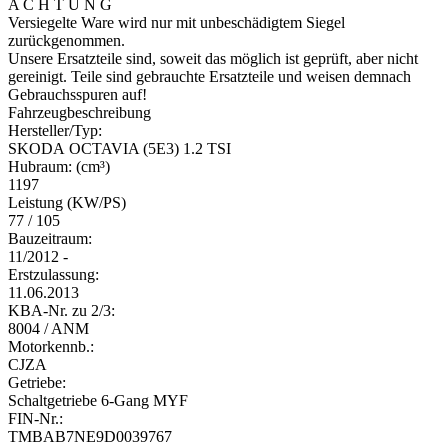
A C H T U N G
Versiegelte Ware wird nur mit unbeschädigtem Siegel
zurückgenommen.
Unsere Ersatzteile sind, soweit das möglich ist geprüft, aber nicht
gereinigt. Teile sind gebrauchte Ersatzteile und weisen demnach
Gebrauchsspuren auf!
Fahrzeugbeschreibung
Hersteller/Typ:
SKODA OCTAVIA (5E3) 1.2 TSI
Hubraum: (cm³)
1197
Leistung (KW/PS)
77 / 105
Bauzeitraum:
11/2012 -
Erstzulassung:
11.06.2013
KBA-Nr. zu 2/3:
8004 / ANM
Motorkennb.:
CJZA
Getriebe:
Schaltgetriebe 6-Gang MYF
FIN-Nr.:
TMBAB7NE9D0039767