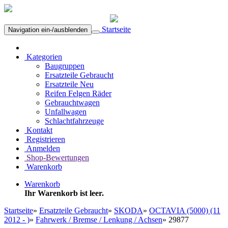
Startseite
Navigation ein-/ausblenden
Kategorien
Baugruppen
Ersatzteile Gebraucht
Ersatzteile Neu
Reifen Felgen Räder
Gebrauchtwagen
Unfallwagen
Schlachtfahrzeuge
Kontakt
Registrieren
Anmelden
Shop-Bewertungen
Warenkorb
Warenkorb
Ihr Warenkorb ist leer.
Startseite
»
Ersatzteile Gebraucht
»
SKODA
»
OCTAVIA (5000) (11
2012 - )
»
Fahrwerk / Bremse / Lenkung / Achsen
»
29877