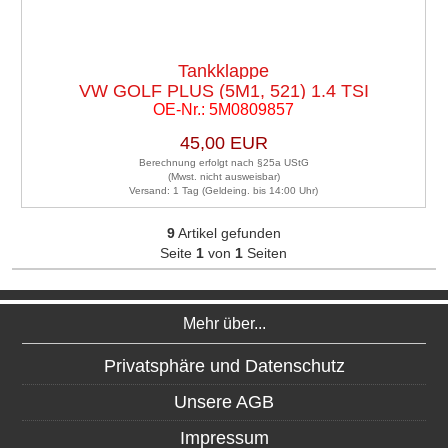
Tankklappe
VW GOLF PLUS (5M1, 521) 1.4 TSI
OE-Nr.: 5M0809857
45,00 EUR
Berechnung erfolgt nach §25a UStG
(Mwst. nicht ausweisbar)
Versand: 1 Tag (Geldeing. bis 14:00 Uhr)
9
Artikel gefunden
Seite
1
von
1
Seiten
Mehr über...
Privatsphäre und Datenschutz
Unsere AGB
Impressum