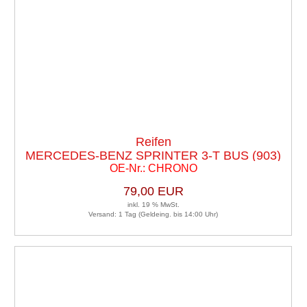
Reifen
MERCEDES-BENZ SPRINTER 3-T BUS (903)
OE-Nr.: CHRONO
2.3 D 4X4
79,00 EUR
inkl. 19 % MwSt.
Versand: 1 Tag (Geldeing. bis 14:00 Uhr)