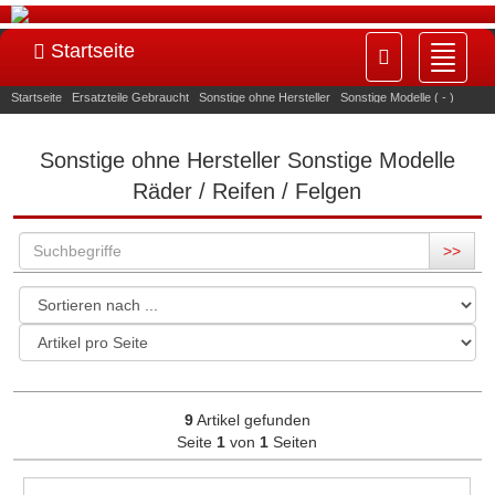
Startseite
Navig
ein-/
Startseite
»
Ersatzteile Gebraucht
»
Sonstige ohne Hersteller
»
Sonstige Modelle ( - )
»
Räder / Reifen / Felgen
Sonstige ohne Hersteller Sonstige Modelle
Räder / Reifen / Felgen
>>
9
Artikel gefunden
Seite
1
von
1
Seiten