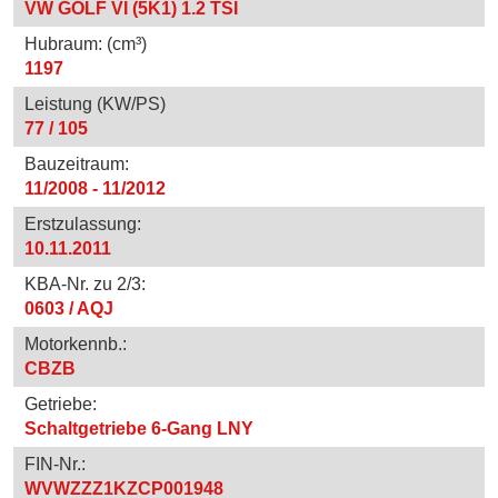
VW GOLF VI (5K1) 1.2 TSI
Hubraum: (cm³)
1197
Leistung (KW/PS)
77 / 105
Bauzeitraum:
11/2008 - 11/2012
Erstzulassung:
10.11.2011
KBA-Nr. zu 2/3:
0603 / AQJ
Motorkennb.:
CBZB
Getriebe:
Schaltgetriebe 6-Gang LNY
FIN-Nr.:
WVWZZZ1KZCP001948