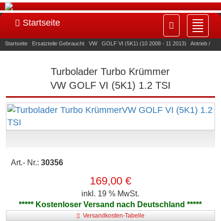
Startseite
Navig
ein-/
Startseite
»
Ersatzteile Gebraucht
»
VW
»
GOLF VI (5K1) (10 2008 - 11 2013)
»
Antrieb /
Motor / Getriebe
»
30356
Turbolader Turbo Krümmer
VW GOLF VI (5K1) 1.2 TSI
Art.- Nr.:
30356
169,00 €
inkl. 19 % MwSt.
***** Kostenloser Versand nach Deutschland *****
Versandkosten-Tabelle