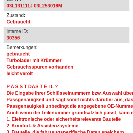
03L131111J 03L253016M
Zustand:
Gebraucht
Interne ID:
30356
Bemerkungen:
gebraucht
Turbolader mit Krümmer
Gebrauchsspuren vorhanden
leicht verölt
_______________________________________________
P A S S T DAS T E I L ?
Die Eingabe Ihrer Schlüsselnummern bzw. Auswahl über
Passgenauigkeit und sagt somit nichts darüber aus, dass
Passgenauigkeit unbedingt die angegebene OE-Nummer 
Auch wenn die Teilenummer grundsätzlich passt, kann ei
1. Elektronische oder sicherheitsrelevante Bauteile
2. Komfort- & Assistenzsysteme
3. Bauteile, die fahrzeugspezifische Daten speichern