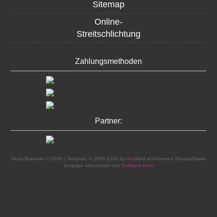
Sitemap
Online-
Streitschlichtung
Zahlungsmethoden
Partner:
Shop Brameier © 2026 | Template © 2009-2026 by
mod
ified eCommerce Shopsoftware
template überarteitet von
Software-Kern