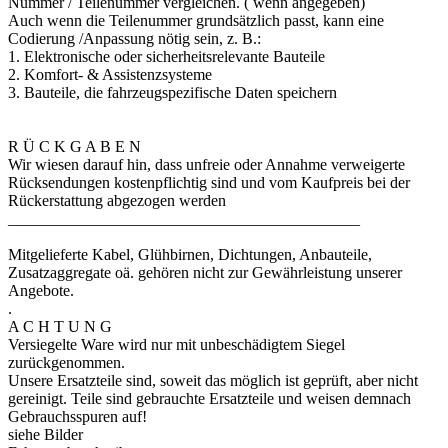
Nummer / Teilenummer vergleichen. ( wenn angegeben)
Auch wenn die Teilenummer grundsätzlich passt, kann eine
Codierung /Anpassung nötig sein, z. B.:
1. Elektronische oder sicherheitsrelevante Bauteile
2. Komfort- & Assistenzsysteme
3. Bauteile, die fahrzeugspezifische Daten speichern
R Ü C K G A B E N
Wir wiesen darauf hin, dass unfreie oder Annahme verweigerte
Rücksendungen kostenpflichtig sind und vom Kaufpreis bei der
Rückerstattung abgezogen werden
____________________________________________
Mitgelieferte Kabel, Glühbirnen, Dichtungen, Anbauteile,
Zusatzaggregate oä. gehören nicht zur Gewährleistung unserer
Angebote.
.
A C H T U N G
Versiegelte Ware wird nur mit unbeschädigtem Siegel
zurückgenommen.
Unsere Ersatzteile sind, soweit das möglich ist geprüft, aber nicht
gereinigt. Teile sind gebrauchte Ersatzteile und weisen demnach
Gebrauchsspuren auf!
siehe Bilder