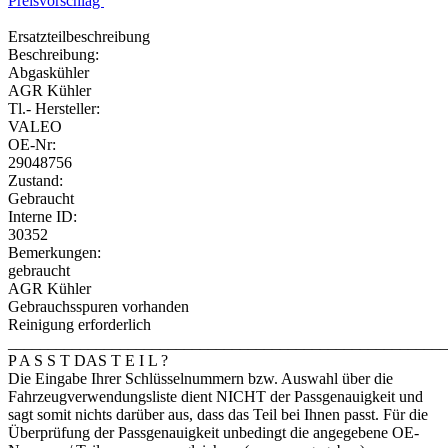
Preisvorschlag
Ersatzteilbeschreibung
Beschreibung:
Abgaskühler
AGR Kühler
Tl.- Hersteller:
VALEO
OE-Nr:
29048756
Zustand:
Gebraucht
Interne ID:
30352
Bemerkungen:
gebraucht
AGR Kühler
Gebrauchsspuren vorhanden
Reinigung erforderlich
_______________________________________________________
P A S S T DAS T E I L ?
Die Eingabe Ihrer Schlüsselnummern bzw. Auswahl über die
Fahrzeugverwendungsliste dient NICHT der Passgenauigkeit und
sagt somit nichts darüber aus, dass das Teil bei Ihnen passt. Für die
Überprüfung der Passgenauigkeit unbedingt die angegebene OE-