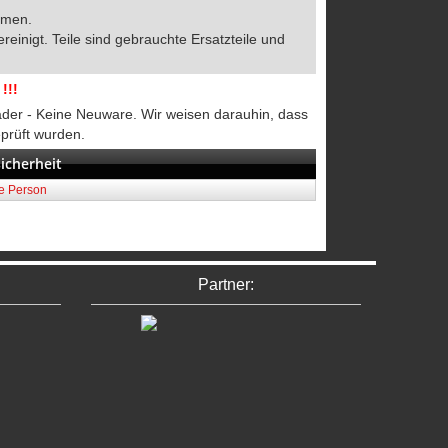
mmen.
ereinigt. Teile sind gebrauchte Ersatzteile und
!!!
räder - Keine Neuware. Wir weisen darauhin, dass
eprüft wurden.
icherheit
he Person
Partner: