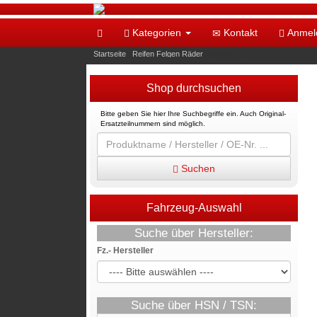
Kategorien
Kontakt
Anmel
Startseite
»
Reifen Felgen Räder
»
960000155
Shop durchsuchen
Bitte geben Sie hier Ihre Suchbegriffe ein. Auch Original-
Ersatzteilnummern sind möglich.
Suchen
Fahrzeug-Auswahl
Suche über Hersteller:
Fz.- Hersteller
Suche über HSN / TSN: