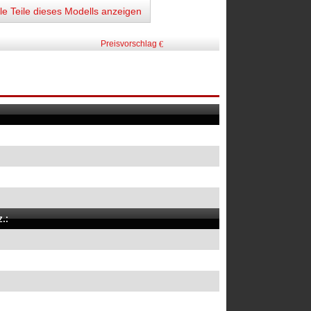
lle Teile dieses Modells anzeigen
Preisvorschlag
.: