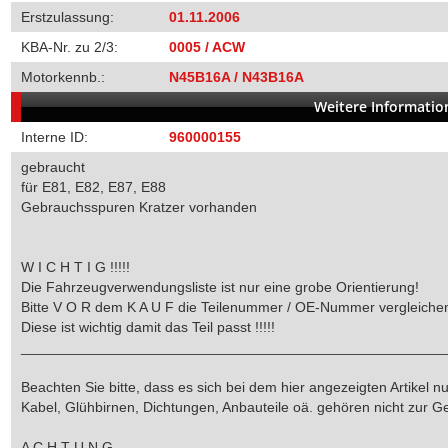
Erstzulassung:
01.11.2006
KBA-Nr. zu 2/3:
0005 / ACW
Motorkennb.:
N45B16A / N43B16A
Weitere Informati
Interne ID:
960000155
gebraucht
für E81, E82, E87, E88
Gebrauchsspuren Kratzer vorhanden
W I C H T I G !!!!!
Die Fahrzeugverwendungsliste ist nur eine grobe Orientierung!
Bitte V O R dem K A U F die Teilenummer / OE-Nummer vergleiche
Diese ist wichtig damit das Teil passt !!!!!
_____________________________________________________
Beachten Sie bitte, dass es sich bei dem hier angezeigten Artikel nur
Kabel, Glühbirnen, Dichtungen, Anbauteile oä. gehören nicht zur 
A C H T U N G