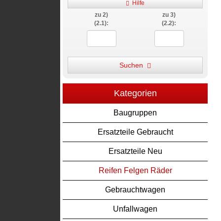
Hilfe
zu 2)
zu 3)
(2.1):
(2.2):
Suchen
Kategorien
Baugruppen
Ersatzteile Gebraucht
Ersatzteile Neu
Reifen Felgen Räder
Gebrauchtwagen
Unfallwagen