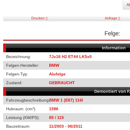
A
Drucken
Anfrage
Felge:
Information
Bezeichnung:
7Jx16 H2 ET44 LK5x0
Felgen-Hersteller:
BMW
Felgen-Typ:
Alufelge
Zustand:
GEBRAUCHT
Demontiert von Fz
Fahrzeugbeschreibung
BMW 1 (E87) 116I
Hubraum: (cm³)
1596
Leistung (KW/PS):
85 / 115
Bauzeitraum:
11/2003 - 06/2011