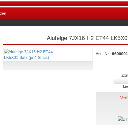
den
Alufelge 7JX16 H2 ET44 LK5X01
Art.- Nr.:
9600001
zzg
Lie
Ver