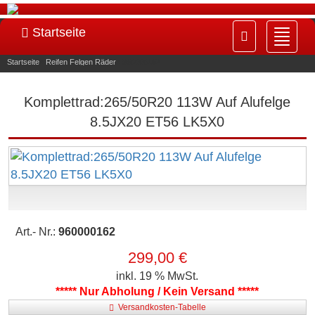
Startseite
Navig
ein-/
Startseite
»
Reifen Felgen Räder
»
960000162
Komplettrad:265/50R20 113W Auf Alufelge
8.5JX20 ET56 LK5X0
Art.- Nr.:
960000162
299,00 €
inkl. 19 % MwSt.
***** Nur Abholung / Kein Versand *****
Versandkosten-Tabelle