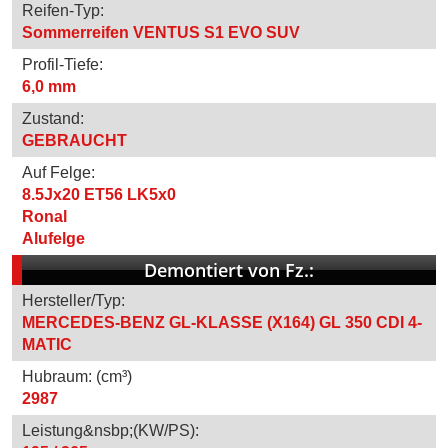
Reifen-Typ:
Sommerreifen VENTUS S1 EVO SUV
Profil-Tiefe:
6,0 mm
Zustand:
GEBRAUCHT
Auf Felge:
8.5Jx20 ET56 LK5x0
Ronal
Alufelge
Demontiert von Fz.:
Hersteller/Typ:
MERCEDES-BENZ GL-KLASSE (X164) GL 350 CDI 4-
MATIC
Hubraum: (cm³)
2987
Leistung&nsbp;(KW/PS):